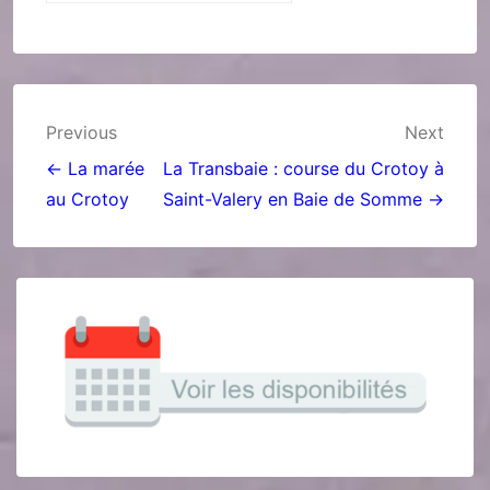
Navigation
Previous
Next
de
← La marée
La Transbaie : course du Crotoy à
au Crotoy
Saint-Valery en Baie de Somme →
l’article