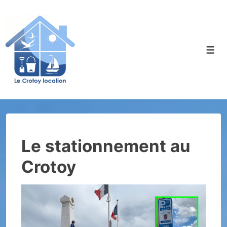
↓
passer
au
contenu
Men
principal
Le stationnement au
Crotoy