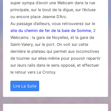
super sympa d’avoir une Webcam dans la rue
principale, sur le bout de la digue, sur l’écluse
ou encore place Jeanne D’Arc.
Au passage d’ailleurs, vous retrouverez sur le
site du chemin de fer de la baie de Somme
, 2
Webcams : la gare de Noyelles, et la gare de
Saint-Valery, sur le port. On voit sur cette
dernière le plateau qui permet aux locomotives
de tourner sur elles-même pour pouvoir repartir
sur leurs rails dans le sens opposé, et effectuer
le retour vers Le Crotoy.
Lire La Suite