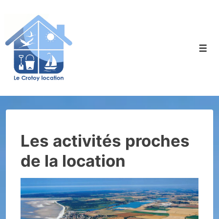
↓
passer
au
contenu
Men
principal
Les activités proches
de la location